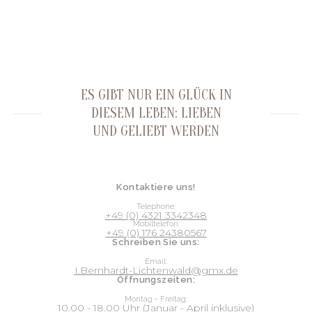
ES GIBT NUR EIN GLÜCK IN
DIESEM LEBEN: LIEBEN
UND GELIEBT WERDEN
Kontaktiere uns!
Telephone:
+49 (0) 4321 3342348
Mobiltelefon:
+49 (0) 176 24380567
Schreiben Sie uns:
Email:
I.Bernhardt-Lichtenwald@gmx.de
Öffnungszeiten:
Montag - Freitag:
10.00 - 18.00 Uhr (Januar - April inklusive)