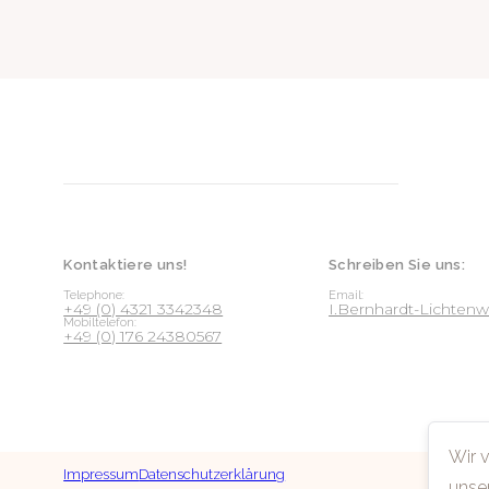
Kontaktiere uns!
Schreiben Sie uns:
Telephone:
Email:
+49 (0) 4321 3342348
I.Bernhardt-Lichte
Mobiltelefon:
+49 (0) 176 24380567
Wir 
Impressum
Datenschutzerklärung
unse