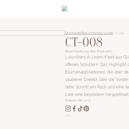
Startseite
Brautmode
A-Linie
CT-008
CT-008
Beschreibung des Produkts
Luxuriöses A-Linien-Kleid aus Glit
offenen Schultern. Das Highlight 
Blumenapplikationen, die über das
sauberen Dreieck über die Vorders
tiefer Schnitt am Rock und eine l
Look eine besondere Verspieltheit
Folgen Sie uns