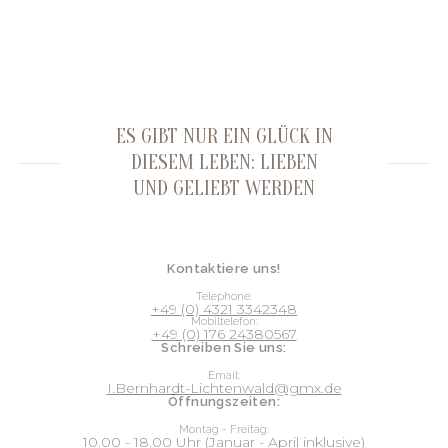
ES GIBT NUR EIN GLÜCK IN
DIESEM LEBEN: LIEBEN
UND GELIEBT WERDEN
Kontaktiere uns!
Telephone:
+49 (0) 4321 3342348
Mobiltelefon:
+49 (0) 176 24380567
Schreiben Sie uns:
Email:
I.Bernhardt-Lichtenwald@gmx.de
Öffnungszeiten:
Montag - Freitag:
10.00 - 18.00 Uhr (Januar - April inklusive)