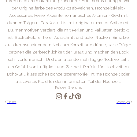
Ihrem Bildschirm kann aufgrund Ihrer Monitoreinstellungen von
der Originalfarbe des Produkts abweichen.
Hochzeitskleid-
Accessoires: keine.
Akzente: romantisches A-Linien-Kleid mit
dünnen Trägern. Das Korsett ist mit originaler matter Spitze mit
Blumenmotiven verziert, die mit Perlen und Pailletten bestickt
ist. Spektakulärer tiefer Ausschnitt und tiefer Rücken, Einsätze
aus durchscheinendem Netz am Korsett und dünne, zarte Träger
betonen die Zerbrechlichkeit der Braut und machen den Look
sehr verführerisch. Und der fallende mehrlagige Rock verleiht
ein Gefühl von Luftigkeit und Zartheit.
Perfekt für: Hochzeit im
Boho-Stil, klassische Hochzeitszeremonie, intime Hochzeit oder
als zweites Kleid für den informellen Teil der Hochzeit.
Folgen Sie uns
Thea
Vaanya