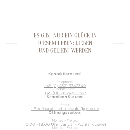
ES GIBT NUR EIN GLÜCK IN
DIESEM LEBEN: LIEBEN
UND GELIEBT WERDEN
Kontaktiere uns!
Telephone:
+49 (0) 4321 3342348
Mobiltelefon:
+49 (0) 176 24380567
Schreiben Sie uns:
Email:
I.Bernhardt-Lichtenwald@gmx.de
Öffnungszeiten:
Montag - Freitag:
10.00 - 18.00 Uhr (Januar - April inklusive)
Montag - Freitag: