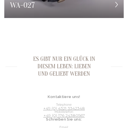
WA-027
ES GIBT NUR EIN GLÜCK IN
DIESEM LEBEN: LIEBEN
UND GELIEBT WERDEN
Kontaktiere uns!
Telephone:
+49 (0) 4321 3342348
Mobiltelefon:
+49 (0) 176 24380567
Schreiben Sie uns:
Email: