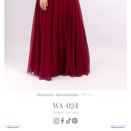
Startseite
Abendkleider
WA-024
WA-024
Folgen Sie uns
WA-023
WA-026