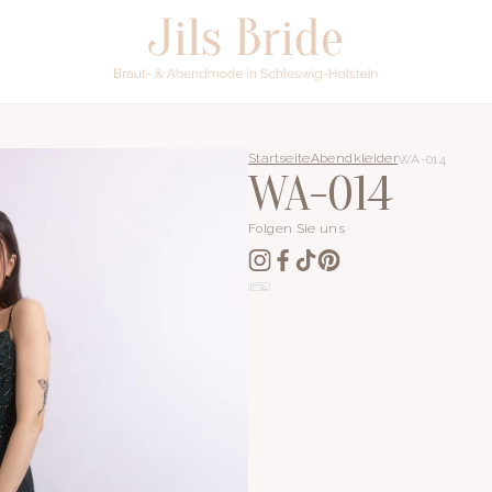
Startseite
Abendkleider
WA-014
WA-014
Folgen Sie uns