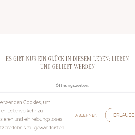
ES GIBT NUR EIN GLÜCK IN DIESEM LEBEN: LIEBEN
UND GELIEBT WERDEN
Öffnungszeiten:
Montag - Freitag:
nwald@gmx.de
10.00 - 18.00 Uhr (Januar - April inklusi
verwenden Cookies, um
Montag - Freitag:
10.00 - 18.00 Uhr (Mai - Dezember ink
Samstag:
ren Datenverkehr zu
10.00 - 16.00 Uhr
ERLAUBE
ABLEHNEN
sieren und ein reibungsloses
tzererlebnis zu gewährleisten