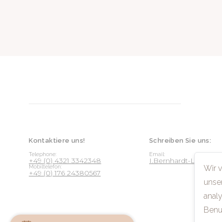
Kontaktiere uns!
Schreiben Sie uns:
Telephone:
Email:
+49 (0) 4321 3342348
I.Bernhardt-Lichte
Wir 
Mobiltelefon:
+49 (0) 176 24380567
unse
analy
Benu