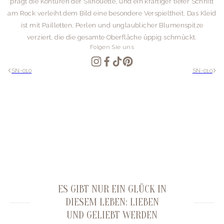
prägt die Konturen der Silhouette, und ein kräftiger tiefer Schnitt
am Rock verleiht dem Bild eine besondere Verspieltheit. Das Kleid
ist mit Pailletten, Perlen und unglaublicher Blumenspitze
verziert, die die gesamte Oberfläche üppig schmückt.
Folgen Sie uns
SN-010
SN-010
ES GIBT NUR EIN GLÜCK IN
DIESEM LEBEN: LIEBEN
UND GELIEBT WERDEN