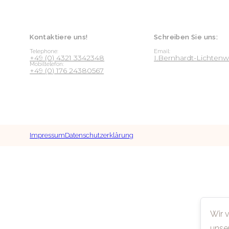
Kontaktiere uns!
Schreiben Sie uns:
Telephone:
Email:
+49 (0) 4321 3342348
I.Bernhardt-Lichte
Mobiltelefon:
+49 (0) 176 24380567
Impressum
Datenschutzerklärung
Wir 
unse