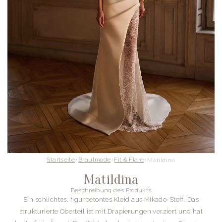
Startseite
Brautmode
Fit & Flare
Matildina
Matildina
Beschreibung des Produkts
Ein schlichtes, figurbetontes Kleid aus Mikado-Stoff. Das
strukturierte Oberteil ist mit Drapierungen verziert und hat