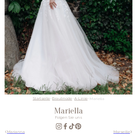
Startseite
Brautmode
A-Linie
Mariella
Mariella
Folgen Sie uns
Marianna
Marseille