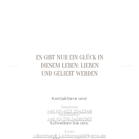
ES GIBT NUR EIN GLÜCK IN
DIESEM LEBEN: LIEBEN
UND GELIEBT WERDEN
Kontaktiere uns!
Telephone:
+49 (0) 4321 3342348
Mobiltelefon:
+49 (0) 176 24380567
Schreiben Sie uns:
Email:
I.Bernhardt-Lichtenwald@gmx.de