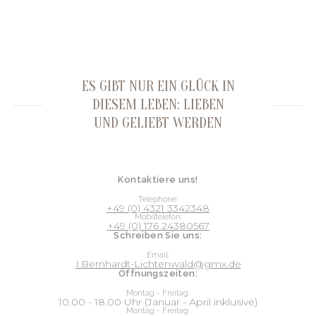
ES GIBT NUR EIN GLÜCK IN
DIESEM LEBEN: LIEBEN
UND GELIEBT WERDEN
Kontaktiere uns!
Telephone:
+49 (0) 4321 3342348
Mobiltelefon:
+49 (0) 176 24380567
Schreiben Sie uns:
Email:
I.Bernhardt-Lichtenwald@gmx.de
Öffnungszeiten:
Montag - Freitag:
10.00 - 18.00 Uhr (Januar - April inklusive)
Montag - Freitag: