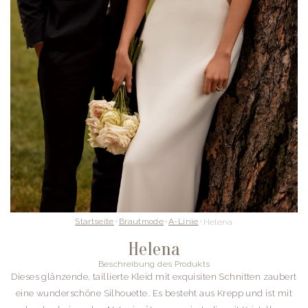
Startseite
Brautmode
A-Linie
Helena
Helena
Beschreibung des Produkts
Dieses glänzende, taillierte Kleid mit exquisiten Schnitten zaubert
eine wunderschöne Silhouette. Es besteht aus Krepp und ist mit