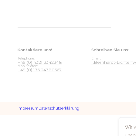
Kontaktiere uns!
Schreiben Sie uns:
Telephone:
Email:
+49 (0) 4321 3342348
I.Bernhardt-Lichte
Mobiltelefon:
+49 (0) 176 24380567
Impressum
Datenschutzerklärung
Wir 
unse