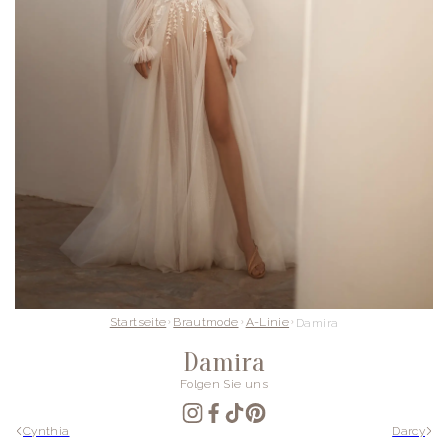
Startseite
Brautmode
A-Linie
Damira
Damira
Folgen Sie uns
Cynthia
Darcy