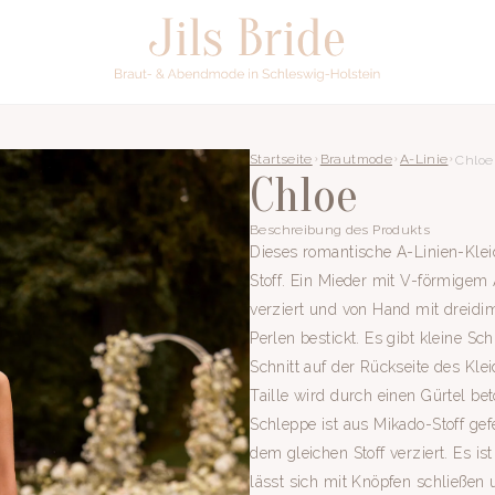
Startseite
Brautmode
A-Linie
Chloe
Chloe
Beschreibung des Produkts
Dieses romantische A-Linien-Kle
Stoff. Ein Mieder mit V-förmigem 
verziert und von Hand mit dreidi
Perlen bestickt. Es gibt kleine Sc
Schnitt auf der Rückseite des Kle
Taille wird durch einen Gürtel be
Schleppe ist aus Mikado-Stoff gefe
dem gleichen Stoff verziert. Es ist
lässt sich mit Knöpfen schließen 