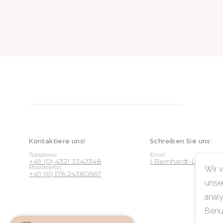
Kontaktiere uns!
Schreiben Sie uns:
Telephone:
Email:
+49 (0) 4321 3342348
I.Bernhardt-Lichte
Wir 
Mobiltelefon:
+49 (0) 176 24380567
unse
analy
Benu