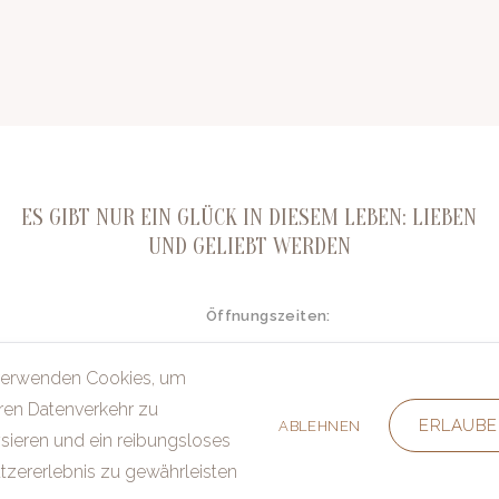
ES GIBT NUR EIN GLÜCK IN DIESEM LEBEN: LIEBEN
UND GELIEBT WERDEN
Öffnungszeiten:
Montag - Freitag:
nwald@gmx.de
10.00 - 18.00 Uhr (Januar - April inklusi
verwenden Cookies, um
Montag - Freitag:
10.00 - 18.00 Uhr (Mai - Dezember ink
Samstag:
ren Datenverkehr zu
10.00 - 16.00 Uhr
ERLAUBE
ABLEHNEN
sieren und ein reibungsloses
tzererlebnis zu gewährleisten