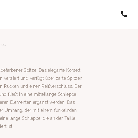
nes
nudefarbener Spitze. Das elegante Korsett
len verziert und verfügt über zarte Spitzen
gen Rücken und einen Reißverschluss. Der
nd fließt in eine mittellange Schleppe.
aren Elementen ergänzt werden. Das
tigter Umhang, der mit einem funkelnden
t eine lange Schleppe, die an der Taille
ert ist.