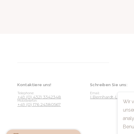
Kontaktiere uns!
Schreiben Sie uns:
Telephone:
Email:
+49 (0) 4321 3342348
I.Bernhardt-Lichte
Wir 
Mobiltelefon:
+49 (0) 176 24380567
unse
analy
Benu