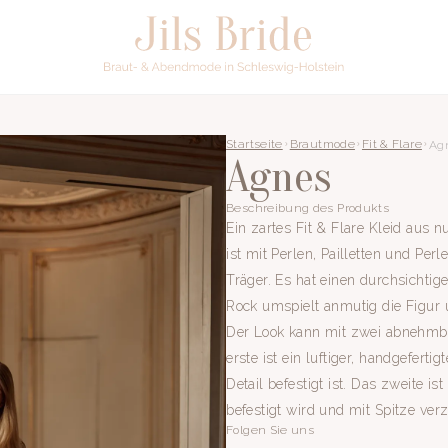
Startseite
Brautmode
Fit & Flare
Ag
Agnes
Beschreibung des Produkts
Ein zartes Fit & Flare Kleid aus 
ist mit Perlen, Pailletten und Per
Träger. Es hat einen durchsichti
Rock umspielt anmutig die Figur u
Der Look kann mit zwei abnehmb
erste ist ein luftiger, handgefer
Detail befestigt ist. Das zweite is
befestigt wird und mit Spitze verzi
Folgen Sie uns