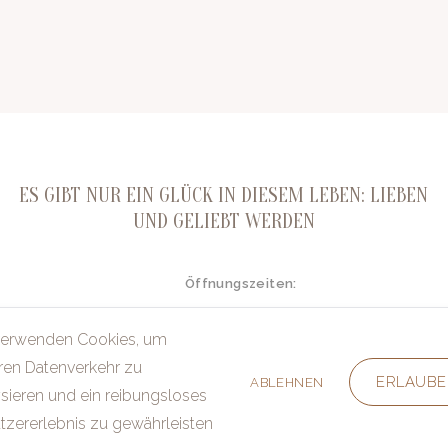
ES GIBT NUR EIN GLÜCK IN DIESEM LEBEN: LIEBEN
UND GELIEBT WERDEN
Öffnungszeiten:
Montag - Freitag:
nwald@gmx.de
10.00 - 18.00 Uhr (Januar - April inklusi
verwenden Cookies, um
Montag - Freitag:
10.00 - 18.00 Uhr (Mai - Dezember ink
Samstag:
ren Datenverkehr zu
10.00 - 16.00 Uhr
ERLAUBE
ABLEHNEN
sieren und ein reibungsloses
tzererlebnis zu gewährleisten