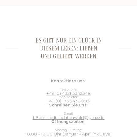
ES GIBT NUR EIN GLÜCK IN
DIESEM LEBEN: LIEBEN
UND GELIEBT WERDEN
Kontaktiere uns!
Telephone:
+49 (0) 4321 3342348
Mobiltelefon:
+49 (0) 176 24380567
Schreiben Sie uns:
Email:
I.Bernhardt-Lichtenwald@gmx.de
Öffnungszeiten:
Montag - Freitag:
10.00 - 18.00 Uhr (Januar - April inklusive)