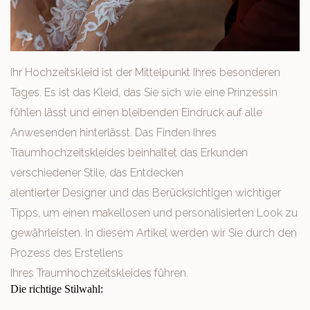
Ihr Hochzeitskleid ist der Mittelpunkt Ihres besonderen
Tages. Es ist das Kleid, das Sie sich wie eine Prinzessin
fühlen lässt und einen bleibenden Eindruck auf alle
Anwesenden hinterlässt. Das Finden Ihres
Traumhochzeitskleides beinhaltet das Erkunden
verschiedener Stile, das Entdecken
alentierter Designer und das Berücksichtigen wichtiger
Tipps, um einen makellosen und personalisierten Look zu
gewährleisten. In diesem Artikel werden wir Sie durch den
Prozess des Erstellens
Ihres Traumhochzeitskleides führen.
Die richtige Stilwahl: